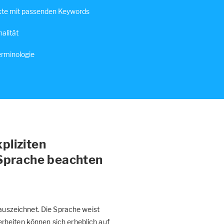
te mit passenden Keywords
alität
erminologie
pliziten
 Sprache beachten
 auszeichnet. Die Sprache weist
rheiten können sich erheblich auf