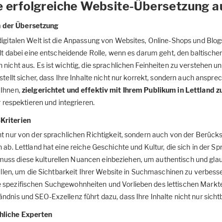
e erfolgreiche Website-Übersetzung a
 der Übersetzung
 digitalen Welt ist die Anpassung von Websites, Online-Shops und Bl
ielt dabei eine entscheidende Rolle, wenn es darum geht, den baltische
nicht aus. Es ist wichtig, die sprachlichen Feinheiten zu verstehen u
stellt sicher, dass Ihre Inhalte nicht nur korrekt, sondern auch anspre
 Ihnen,
zielgerichtet und effektiv mit Ihrem Publikum in Lettland 
r respektieren und integrieren.
Kriterien
ht nur von der sprachlichen Richtigkeit, sondern auch von der Berücks
 ab. Lettland hat eine reiche Geschichte und Kultur, die sich in der S
uss diese kulturellen Nuancen einbeziehen, um authentisch und glau
rfüllen, um die Sichtbarkeit Ihrer Website in Suchmaschinen zu verbess
die spezifischen Suchgewohnheiten und Vorlieben des lettischen Markt
ndnis und SEO-Exzellenz führt dazu, dass Ihre Inhalte nicht nur sichtb
hliche Experten