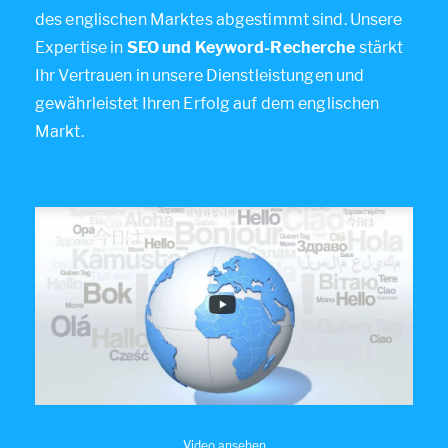
des englischen Marktes abgestimmt sind. Unsere
Expertise in
SEO und Keyword-Recherche
stärkt
Ihr Vertrauen in unsere Dienstleistungen und
gewährleistet Ihren Erfolg auf dem englischen
Markt.
Video ansehen