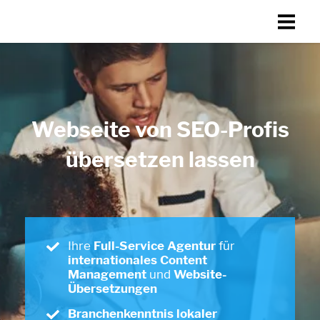
Webseite von SEO-Profis
übersetzen lassen
Ihre
Full-Service Agentur
für
internationales Content
Management
und
Website-
Übersetzungen
Branchenkenntnis lokaler