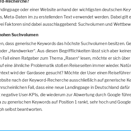
ord-Recherche?
ndingpage oder einer Website anhand der wichtigsten deutschen Key
, Meta-Daten im zu erstellenden Text verwendet werden. Dabei gilt 
ei Faktoren sind dabei ausschlaggebend: Suchvolumen und Wettbew
 hohen Suchvolumen
tellen, dass generische Keywords das höchste Suchvolumen besitzen. 
der „Handwerker“. Aus diesen Begrifflichkeiten lässt sich aber keine
em Fall einen Ratgeber zum Thema „Rasen“ lesen, möchte er sich über
eine ähnliche Problematik stoßen Reiseseiten immer wieder. Natürl
ext wird der Gardasee gesucht? Möchte der User einen Reiseführer 
ebsite nach der Keyword-Recherche ausschließlich auf generische K
rscheinlichen Fall, dass eine neue Landingpage in Deutschland dafür r
lt negative User-KPIs, die wiederum zur Abwertung durch Google führe
a zu generischen Keywords auf Position 1 rankt, sehr hoch und Google
h selbst beantworten.