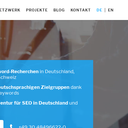
ETZWERK
PROJEKTE
BLOG
KONTAKT
DE
EN
word-Recherchen
in Deutschland,
Schweiz
eutschsprachigen Zielgruppen
dank
Keywords
entur für SEO in Deutschland
und
+49 30 48496622-0