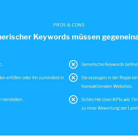
PROS & CONS
generischer Keywords müssen gegenei
c.
Generische Keywords befind
den erfüllen oder ihn zumindest in
Sie erzeugen in der Regel ei
transaktionalen Websites.
 herstellen.
Schlechte User-KPIs wie Time
zu einer Abwertung der Land