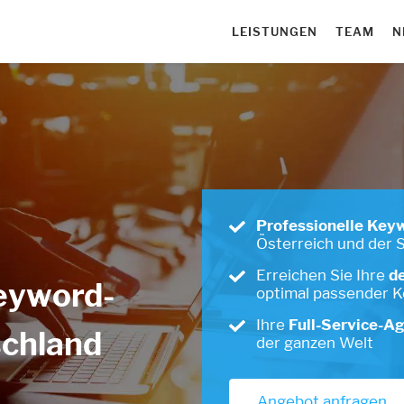
LEISTUNGEN
TEAM
N
Professionelle Key
Österreich und der 
Erreichen Sie Ihre
d
eyword-
optimal passender 
Ihre
Full-Service-Ag
schland
der ganzen Welt
Angebot anfragen