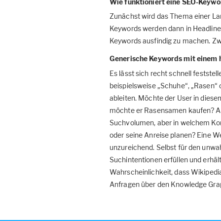
Wie funktioniert eine SEO-Keyw
Zunächst wird das Thema einer La
Keywords werden dann in Headlines
Keywords ausfindig zu machen. Zw
Generische Keywords mit einem
Es lässt sich recht schnell fests
beispielsweise „Schuhe“, „Rasen“ o
ableiten. Möchte der User in dies
möchte er Rasensamen kaufen? Auf 
Suchvolumen, aber in welchem Kont
oder seine Anreise planen? Eine W
unzureichend. Selbst für den unwah
Suchintentionen erfüllen und erhä
Wahrscheinlichkeit, dass Wikipedi
Anfragen über den Knowledge Grap